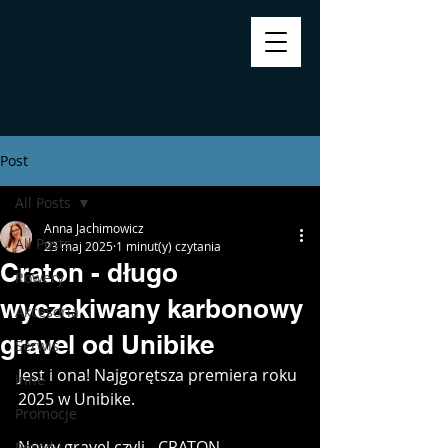
Post
All Posts
Anna Jachimowicz
All Posts
23 maj 2025
1 minut(y) czytania
Craton - długo
Rowery
wyczekiwany karbonowy
Akcesoria
gravel od Unibike
Serwis
Jest i ona! Najgorętsza premiera roku 
Inne
2025 w Unibike. 
Promocje
Nowy gravel czyli - CRATON. 
Porady