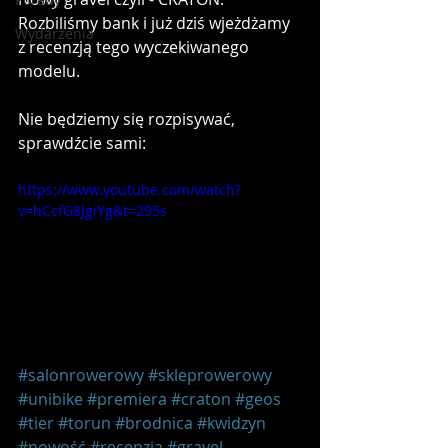
Rozbiliśmy bank i już dziś wjeżdżamy 
Wydarzenia
z recenzją tego wyczekiwanego 
modelu. 
Nie będziemy się rozpisywać, 
sprawdźcie sami: 
https://www.youtube.com/watch?
v=hCcfG8JgiYg&t=295s
#salonrowerowy
#skleprowerowy
#unibike
#premiera
#craton
#geos
#tier
#torun
#brodnica
#kwidzyn
#nowość
#recenzja
#gravel