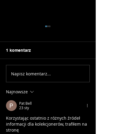
1 komentarz
Napisz komentarz...
Mocny, szybki i… polski
Aero, agresja i 
- Ecobike RX500
styl - Bianchi O
Najnowsze
Pat Bell
23 sty
Korzystając ostatnio z różnych źródeł 
informacji dla kolekcjonerów, trafiłem na 
stronę 