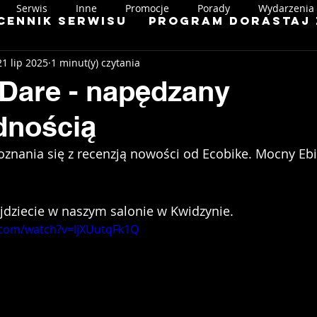
Serwis
Inne
Promocje
Porady
Wydarzenia
Cennik serwisu
Program Dorastaj 
21 lip 2025
1 minut(y) czytania
Dare - napędzany
dnością
znania się z recenzją nowości od Ecobike. Mocny Ebi
jdziecie w naszym salonie w Kwidzynie.
.com/watch?v=ljXUutqFk1Q