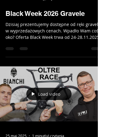
21 lis 2025
1 minut(y) czytania
Black Week 2026 Gravele
Dzisiaj prezentujemy dostępne od ręki gravele
w wyprzedażowych cenach. Wpadło Wam coś w
oko? Oferta Black Week trwa od 24-28.11.2025,
liczba sztuk w promocji ograniczona.
#salonrowerowy #skleprowerowy #kwidzyn
#grudziadz #gravel #ultramaraton #pomorskie
#giant #liv #bianchi #unibike #geos #tier
#revolt #impulso #grx #blackweek #blackfriday
#promocja #wyprzedaż