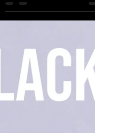
modele objęte promocją. Tym razem segment
MTB. Czy to najlepszy moment na zakup
wymarzonego górala? Zdecydowanie!
Wpadajcie do salonu i poszukajmy idealnej
propozycji dla Ciebie! #salonrowerowy
#skleprowerowy #kwidzyn #blackweek
#blackfriday #mtb #rowergórski #giant #liv
#bianchi #unibike #ecobike #promocja
#wyprzedaż