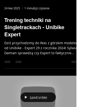
Kolejna recenzja w segmencie ebike - Bianchi
e-Vertic T-Type. Damian i Patryk sprawdzą co
potrafi ta trekkingowa propozycja z silnikiem...
24 kwi 2025
1 minut(y) czytania
Trening techniki na
Singletrackach - Unibike
Expert
Dziś przychodzimy do Was z górskim modelem
od Unibike - Expert 29 z rocznika 2024! Sylwia i
Damian sprawdzą czy Expert to faktycznie...