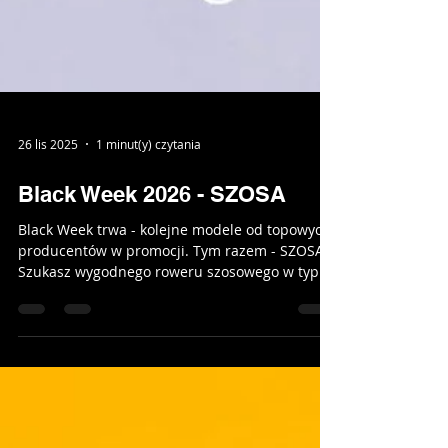
26 lis 2025
1 minut(y) czytania
Black Week 2026 - SZOSA
Black Week trwa - kolejne modele od topowych
producentów w promocji. Tym razem - SZOSA!
Szukasz wygodnego roweru szosowego w typie
endurance? A może prawdziwy przecinak?
Najlepsze ceny na propozycje od Bianchi i
Giant dostępne od ręki w naszym salonie w