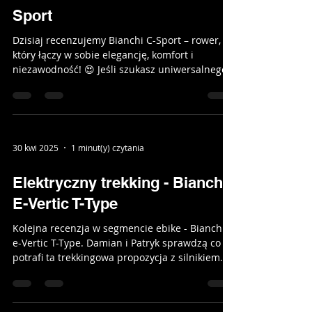
model Infinito...
10 maj 2025
1 minut(y) czytania
Tani rower fitness - Bianchi C-
Sport
Dzisiaj recenzujemy Bianchi C-Sport – rower,
który łączy w sobie elegancję, komfort i
niezawodność! 😍 Jeśli szukasz uniwersalnego...
30 kwi 2025
1 minut(y) czytania
Elektryczny trekking - Bianchi
E-Vertic T-Type