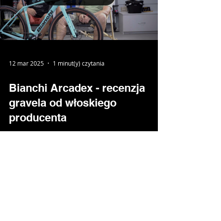
Load video
12 mar 2025
1 minut(y) czytania
Bianchi Arcadex - recenzja
gravela od włoskiego
producenta
Karbonowy gravel od Bianchi? Bardzo proszę!
Przed Wami Bianchi Arcadex! Patryk i Damian