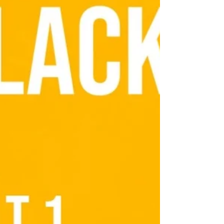
Kwidzynie! #salonrowerowy #blackweek
#kwidzyn #szosa #rowerszosowy #bianchi
#giant