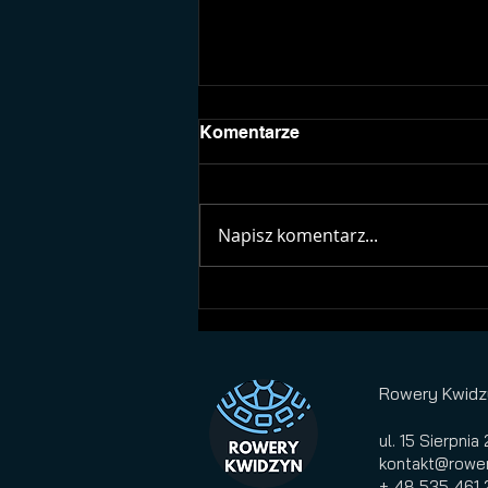
Komentarze
Napisz komentarz...
Rowery crossowe i
trekkingowe w promocji
Rowery Kwidz
ul. 15 Sierpni
kontakt@rower
+ 48 535 461 