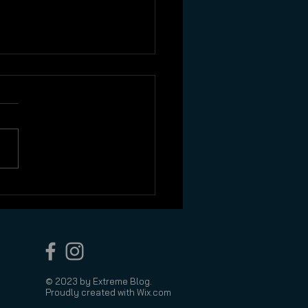
k Week - rowery dla
ci i młodzieży
© 2023 by Extreme Blog.
Proudly created with
Wix.com