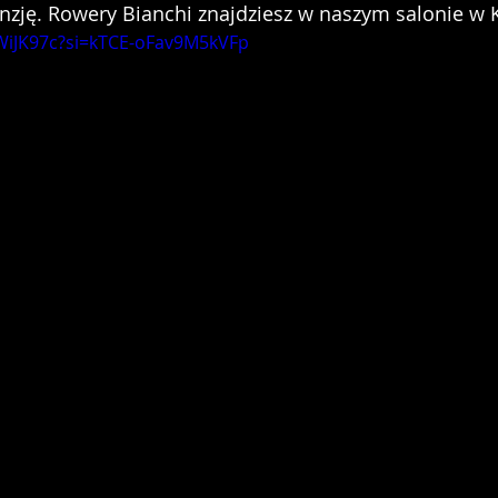
nzję. Rowery Bianchi znajdziesz w naszym salonie w 
QWiJK97c?si=kTCE-oFav9M5kVFp