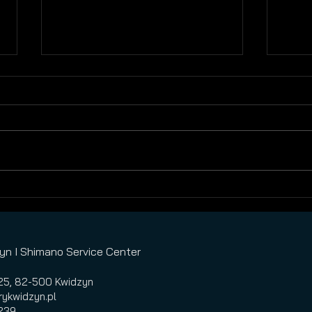
MTB w Black Week!
Blac
dzie
yn I Shimano Service Center
a 25, 82-500 Kwidzyn
ykwidzyn.pl
239