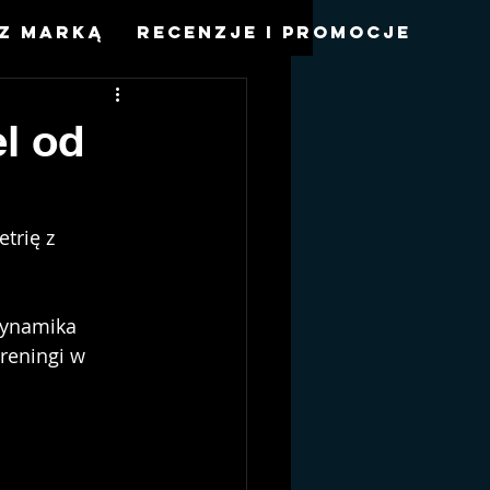
z marką
Recenzje i promocje
l od
trię z 
ynamika 
reningi w 