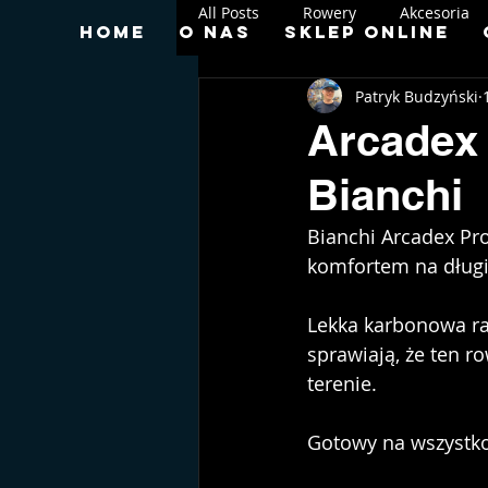
All Posts
Rowery
Akcesoria
Home
O nas
Sklep online
Patryk Budzyński
Arcadex 
Bianchi
Bianchi Arcadex Pro
komfortem na długi
Lekka karbonowa r
sprawiają, że ten r
terenie. 
Gotowy na wszystko 