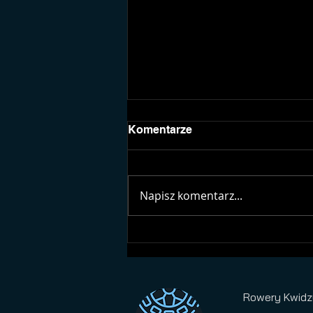
Komentarze
Napisz komentarz...
Czy jakość kasku ma
znaczenie?
Rowery Kwidz