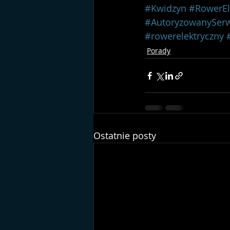
#Kwidzyn
#RowerEl
#AutoryzowanySerw
#rowerelektryczny
Porady
Ostatnie posty