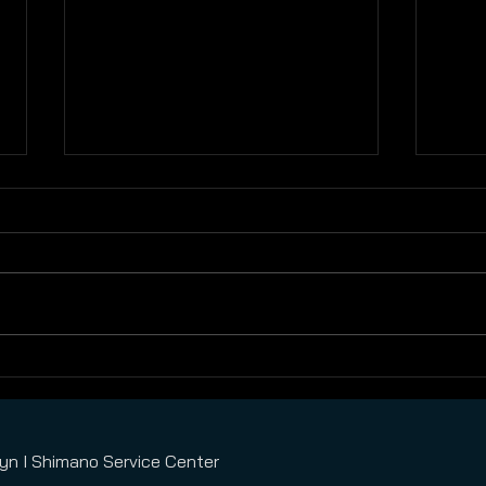
Co zabrać na wycieczkę
Bike
rowerową?
Czy w
Często zastanawiacie się co
bikep
warto zabrać ze sobą planując
turys
wycieczkę rowerową.
Bikep
Przychodzimy z pomocą.
Stana
Przygotowaliśmy kilka porad, o
czym...
yn I Shimano Service Center