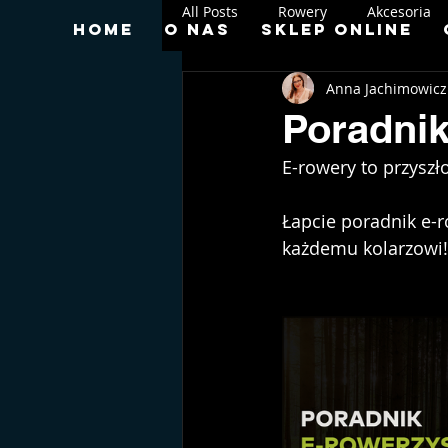
All Posts
Rowery
Akcesoria
Home
O nas
Sklep online
Anna Jachimowicz
Poradnik
E-rowery to przyszł
Łapcie poradnik e-r
każdemu kolarzowi!