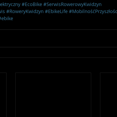
ektryczny
#EcoBike
#SerwisRowerowyKwidzyn
is
#RoweryKwidzyn
#EbikeLife
#MobilnośćPrzyszłośc
#ebike