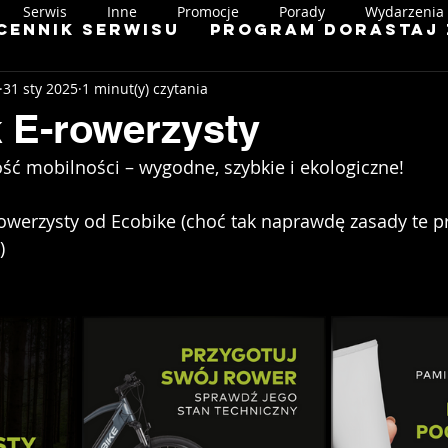
Serwis
Inne
Promocje
Porady
Wydarzenia
Cennik serwisu
Program Dorastaj 
31 sty 2025
1 minut(y) czytania
 E-rowerzysty
ość mobilności – wygodne, szybkie i ekologiczne!  
owerzysty od Ecobike (choć tak naprawdę zasady te p
)