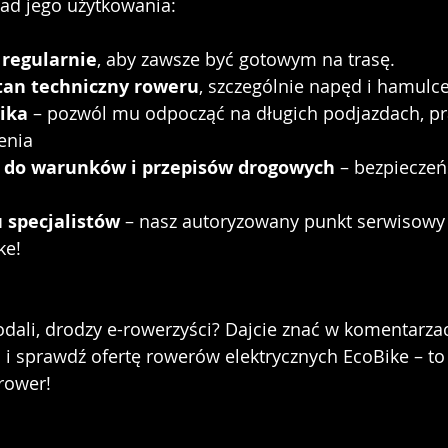
sad jego użytkowania:
regularnie
, aby zawsze być gotowym na trasę. 
stan techniczny roweru
, szczególnie napęd i hamulce
nika
 – pozwól mu odpocząć na długich podjazdach, p
enia  
ć do warunków i przepisów drogowych
 – bezpiecze
u specjalistów
 – nasz autoryzowany punkt serwisowy
ke!
odali, drodzy e-rowerzyści? Dajcie znać w komentarza
i sprawdź ofertę rowerów elektrycznych EcoBike – to 
rower!