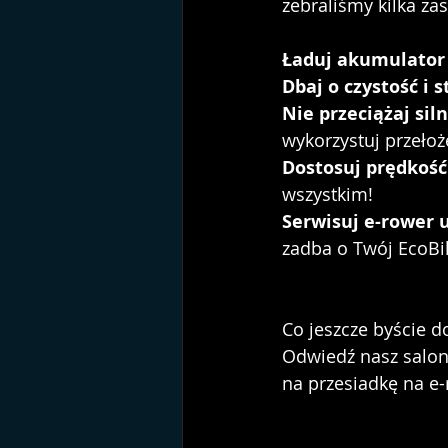
zebraliśmy kilka za
Ładuj akumulator 
Dbaj o czystość i 
Nie przeciążaj sil
wykorzystuj przełoż
Dostosuj prędkoś
wszystkim! 
Serwisuj e-rower 
zadba o Twój EcoBi
Co jeszcze byście d
Odwiedź nasz salon 
na przesiadkę na e-