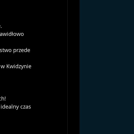
. 
rawidłowo 
ństwo przede 
 w Kwidzynie 
ch!
idealny czas 