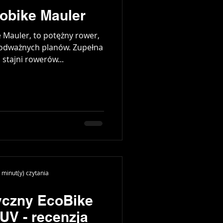
obike Mauler
 Mauler, to potężny rower,
i odważnych planów. Zupełna
stajni rowerów...
 minut(y) czytania
yczny EcoBike
UV - recenzja