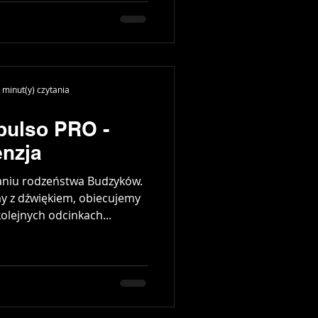
 minut(y) czytania
pulso PRO -
enzja
aniu rodzeństwa Budzyków.
y z dźwiękiem, obiecujemy
olejnych odcinkach...