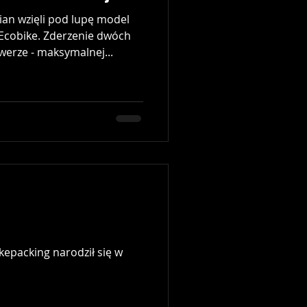
an wzięli pod lupę model
 Ecobike. Zderzenie dwóch
erze - maksymalnej...
kepacking narodził się w