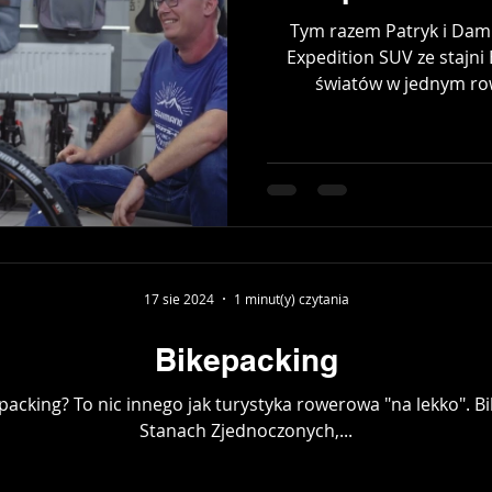
Tym razem Patryk i Dami
Expedition SUV ze stajni
światów w jednym row
17 sie 2024
1 minut(y) czytania
Bikepacking
epacking? To nic innego jak turystyka rowerowa "na lekko". Bi
Stanach Zjednoczonych,...