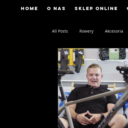
Home
O nas
Sklep online
All Posts
Rowery
Akcesoria