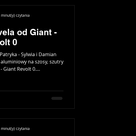
 minut(y) czytania
ela od Giant -
olt 0
atryka - Sylwia i Damian
aluminiowy na szosy, szutry
 Giant Revolt 0....
 minut(y) czytania