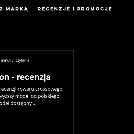
z marką
Recenzje i promocje
 minut(y) czytania
on - recenzja
recenzji roweru crossowego
jwyższy model od polskiego
del dostępny...