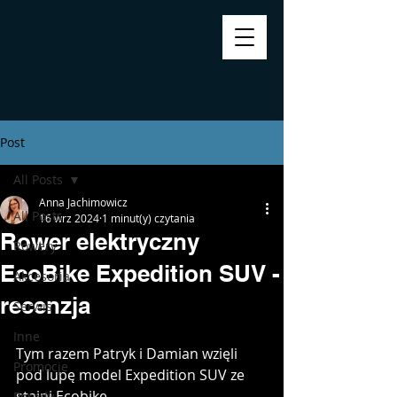
Post
All Posts
Anna Jachimowicz
All Posts
16 wrz 2024
1 minut(y) czytania
Rower elektryczny
Rowery
EcoBike Expedition SUV -
Akcesoria
recenzja
Serwis
Inne
Tym razem Patryk i Damian wzięli 
Promocje
pod lupę model Expedition SUV ze 
stajni Ecobike.
Porady