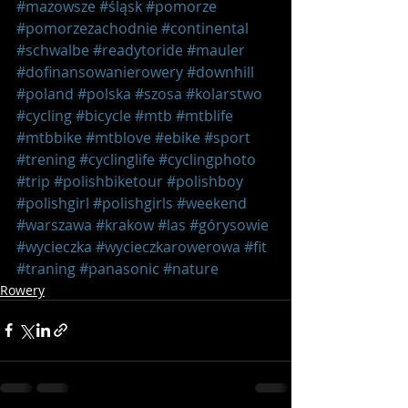
#mazowsze
#śląsk
#pomorze
#pomorzezachodnie
#continental
#schwalbe
#readytoride
#mauler
#dofinansowanierowery
#downhill
#poland
#polska
#szosa
#kolarstwo
#cycling
#bicycle
#mtb
#mtblife
#mtbbike
#mtblove
#ebike
#sport
#trening
#cyclinglife
#cyclingphoto
#trip
#polishbiketour
#polishboy
#polishgirl
#polishgirls
#weekend
#warszawa
#krakow
#las
#górysowie
#wycieczka
#wycieczkarowerowa
#fit
#traning
#panasonic
#nature
Rowery