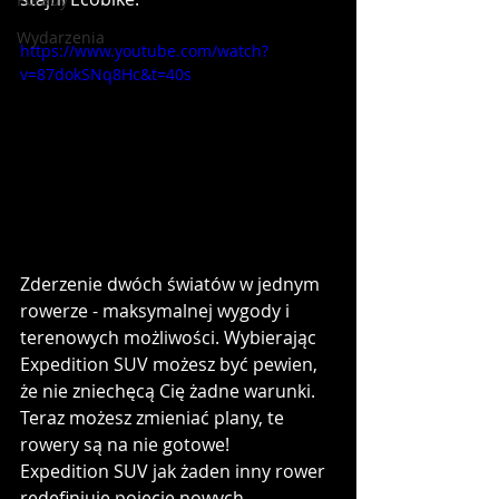
Wydarzenia
https://www.youtube.com/watch?
v=87dokSNq8Hc&t=40s
Zderzenie dwóch światów w jednym 
rowerze - maksymalnej wygody i 
terenowych możliwości. Wybierając 
Expedition SUV możesz być pewien, 
że nie zniechęcą Cię żadne warunki. 
Teraz możesz zmieniać plany, te 
rowery są na nie gotowe!
Expedition SUV jak żaden inny rower 
redefiniuje pojęcie nowych 