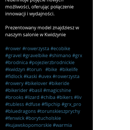
możliwości, oferując połączenie 
innowacji i wydajności.
Prezentowany model znajdziesz w 
naszym salonie w Kwidzynie
#rower
#rowerzysta
#ecobike
#gravel
#gravelbike
#shimano
#grx
#brodnica
#pojezierzbrodnickie
#kwidzyn
#torun
#bike
#bikelife
#fidlock
#kaski
#uvex
#rowerzysta
#rowery
#bikelover
#bikeride
#bikerider
#basil
#magicshine
#brooks
#lizard
#chiba
#bikers
#liv
#tubless
#dfuse
#flipchip
#grx_pro
#bluedragons
#torunskieszprychy
#fenwick
#borytucholskie
#kujawskopomorskie
#warmia