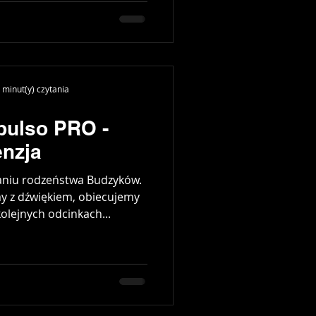
 minut(y) czytania
pulso PRO -
enzja
aniu rodzeństwa Budzyków.
y z dźwiękiem, obiecujemy
olejnych odcinkach...