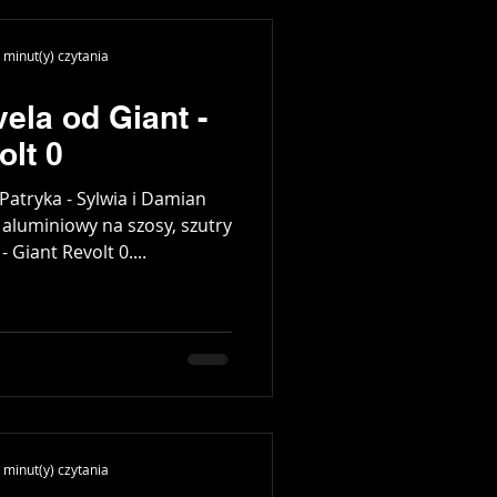
 minut(y) czytania
ela od Giant -
olt 0
atryka - Sylwia i Damian
aluminiowy na szosy, szutry
 Giant Revolt 0....
 minut(y) czytania