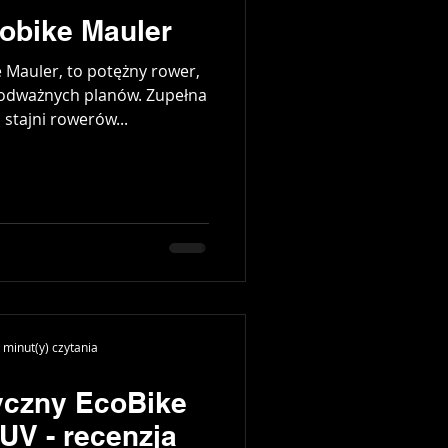
obike Mauler
 Mauler, to potężny rower,
i odważnych planów. Zupełna
stajni rowerów...
 minut(y) czytania
yczny EcoBike
UV - recenzja