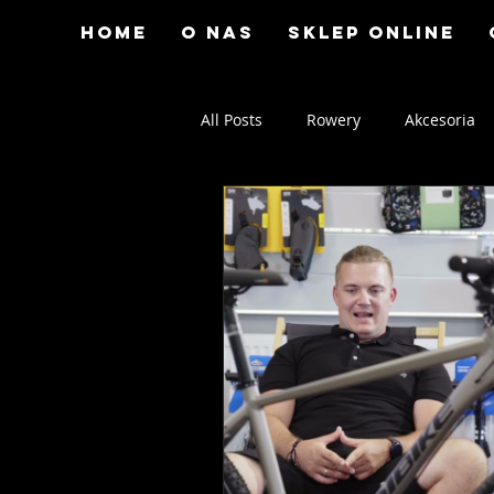
Home
O nas
Sklep online
All Posts
Rowery
Akcesoria