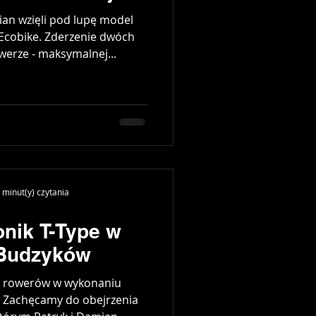
an wzięli pod lupę model
 Ecobike. Zderzenie dwóch
erze - maksymalnej...
 minut(y) czytania
onik T-Type w
 Budzyków
je rowerów w wykonaniu
 Zachęcamy do obejrzenia