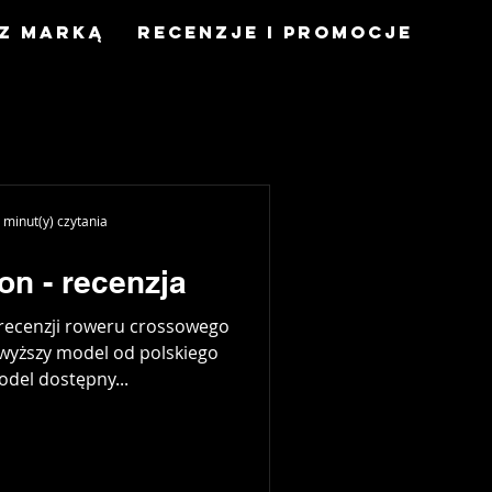
z marką
Recenzje i promocje
 minut(y) czytania
on - recenzja
recenzji roweru crossowego
jwyższy model od polskiego
del dostępny...