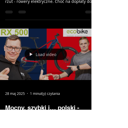
Black Week 2026 przed nami!
Startujemy z prezentacją modeli objętych
promocją podczas Black Week. Na pierwszy
rzut - rowery elektryczne. Choć na dopłaty do
elektryków póki co nie ma co liczyć - u nas
kupicie najlepsze modele w super cenach.
Rowery od topowych producentów: Giant/Liv,
Ecobike, Unibike. Przedstawione na zdjęciach
modele są dostępne od ręki w naszym salonie.
Zapraszamy na przymiarki. #salonrowerowy
#skleprowerowy #kwidzyn #blackweek
#blackfriday #promocja #wyprzedaż #giant #liv
Load video
#unibike #ec
28 maj 2025
1 minut(y) czytania