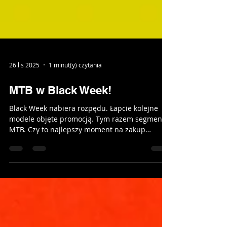
26 lis 2025
1 minut(y) czytania
MTB w Black Week!
Black Week nabiera rozpędu. Łapcie kolejne
modele objęte promocją. Tym razem segment
MTB. Czy to najlepszy moment na zakup
wymarzonego górala? Zdecydowanie!
Wpadajcie do salonu i poszukajmy idealnej
propozycji dla Ciebie! #salonrowerowy
#skleprowerowy #kwidzyn #blackweek
#blackfriday #mtb #rowergórski #giant #liv
#bianchi #unibike #ecobike #promocja
#wyprzedaż