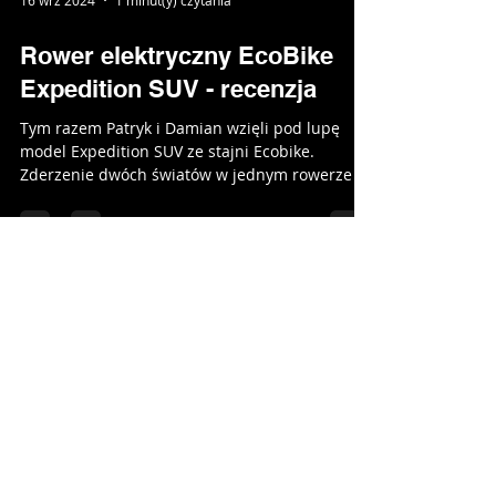
16 wrz 2024
1 minut(y) czytania
Rower elektryczny EcoBike
Expedition SUV - recenzja
Tym razem Patryk i Damian wzięli pod lupę
model Expedition SUV ze stajni Ecobike.
Zderzenie dwóch światów w jednym rowerze -
maksymalnej...
Rowery Kwidzyn I Shimano Service
Center
ul. 15 Sierpnia 25, 82-500 Kwidzyn
kontakt@rowerykwidzyn.pl
+
48 535 461 239