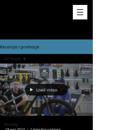
Recenzje i promocje
All Posts
All Posts
Rowery
Akcesoria
Load video
Serwis
Inne
Promocje
Porady
18 wrz 2024
1 minut(y) czytania