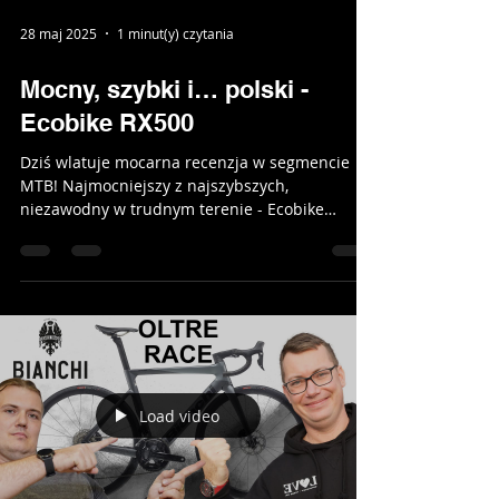
28 maj 2025
1 minut(y) czytania
Mocny, szybki i… polski -
Ecobike RX500
Dziś wlatuje mocarna recenzja w segmencie
MTB! Najmocniejszy z najszybszych,
niezawodny w trudnym terenie - Ecobike
RX500. Sprawdźcie...
Load video