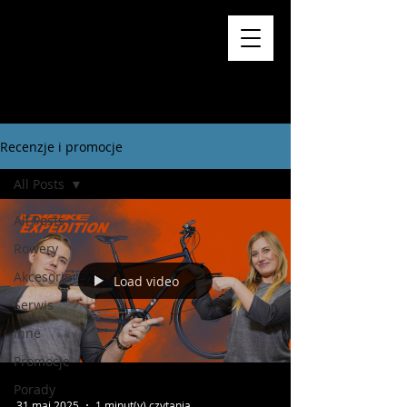
Recenzje i promocje
All Posts
All Posts
Rowery
Akcesoria
Load video
Serwis
Inne
Promocje
Porady
31 maj 2025
1 minut(y) czytania