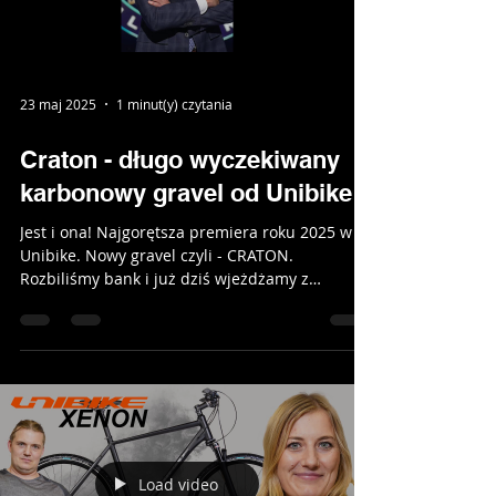
23 maj 2025
1 minut(y) czytania
Craton - długo wyczekiwany
karbonowy gravel od Unibike
Jest i ona! Najgorętsza premiera roku 2025 w
Unibike. Nowy gravel czyli - CRATON.
Rozbiliśmy bank i już dziś wjeżdżamy z
recenzją tego...
Load video