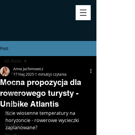
Post
All Posts
Anna Jachimowicz
All Posts
17 maj 2025
1 minut(y) czytania
Mocna propozycja dla
Rowery
rowerowego turysty -
Akcesoria
Unibike Atlantis
Serwis
Iście wiosenne temperatury na 
Inne
horyzoncie - rowerowe wycieczki 
Promocje
zaplanowane?
Porady