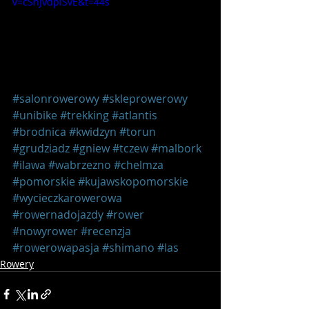
v=cSnJvdpiSvE&t=44s
#salonrowerowy
#skleprowerowy
#unibike
#trekking
#atlantis
#brodnica
#kwidzyn
#torun
#grudziadz
#gniew
#tczew
#malbork
#ilawa
#wabrzezno
#chelmza
#pomorskie
#kujawskopomorskie
#wycieczkarowerowa
#rowernadojazdy
#rower
#nowyrower
#recenzja
#rowerowapasja
#shimano
#las
Rowery