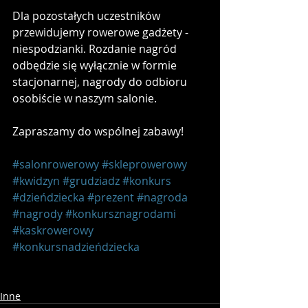
Dla pozostałych uczestników 
przewidujemy rowerowe gadżety - 
niespodzianki. Rozdanie nagród 
odbędzie się wyłącznie w formie 
stacjonarnej, nagrody do odbioru 
osobiście w naszym salonie.
Zapraszamy do wspólnej zabawy!
#salonrowerowy
#skleprowerowy
#kwidzyn
#grudziadz
#konkurs
#dzieńdziecka
#prezent
#nagroda
#nagrody
#konkursznagrodami
#kaskrowerowy
#konkursnadzieńdziecka
Inne