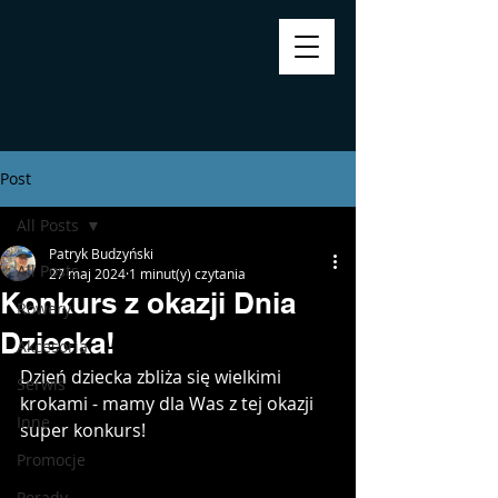
Post
All Posts
Patryk Budzyński
All Posts
27 maj 2024
1 minut(y) czytania
Konkurs z okazji Dnia
Rowery
Dziecka!
Akcesoria
Dzień dziecka zbliża się wielkimi 
Serwis
krokami - mamy dla Was z tej okazji 
Inne
super konkurs!
Promocje
Porady