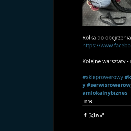
Rolka do obejrzenia
https://www.faceb
Kolejne warsztaty -
#skleprowerowy
#k
y
#serwisrowerow
amlokalnybiznes
Inne