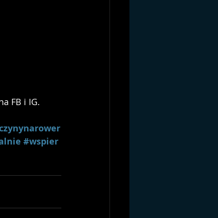
a FB i IG.
czynynarower
alnie
#wspier