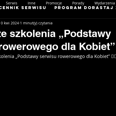
Serwis
Inne
Promocje
Porady
Wydarzenia
Cennik serwisu
Program Dorastaj 
10 kwi 2024
1 minut(y) czytania
ze szkolenia „Podstawy
rowerowego dla Kobiet”
zkolenia „Podstawy serwisu rowerowego dla Kobiet” 👌🏻