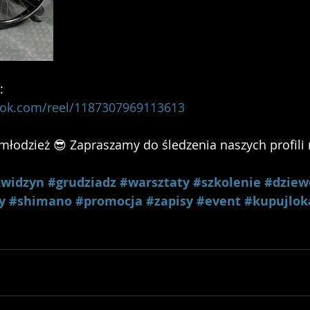
:
ook.com/reel/1187307969113613
 młodzież 😎 Zapraszamy do śledzenia naszych profili n
widzyn
#grudziadz
#warsztaty
#szkolenie
#dziew
y
#shimano
#promocja
#zapisy
#event
#kupujlok